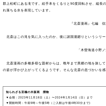
郡上松町にある滝です。絵手本をくるりと90度回転させ、縦長
れ落ちる水を表現しています。
『北斎漫画』七編 信
北斎はこの滝を気に入ったのか、後に諸国瀧廻りというシリー
「木曽海道小野ノ
北斎漫画の多種多様な題材からは、晩年まで異郷の地を旅して
の姿が浮かび上がってくるようです。そんな北斎の息づかいを感
知られざる至極の木版画 摺物
▼会期：2023年11月18日（土）〜2024年1月14日（日）まで
▼開館時間：午前9時～午後5時（ご入館は午後4時30分まで)