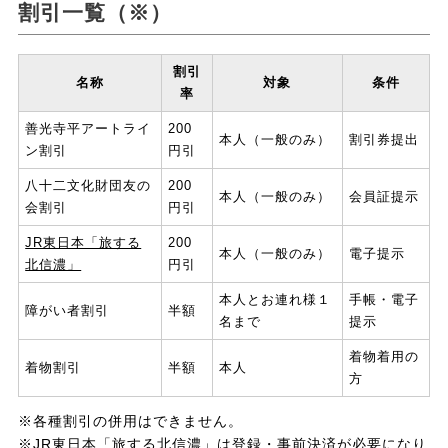
割引一覧（※）
割引
名称
対象
条件
率
善光寺平アートライ
200
本人（一般のみ）
割引券提出
ン割引
円引
八十二文化財団友の
200
本人（一般のみ）
会員証提示
会割引
円引
JR東日本「旅する
200
本人（一般のみ）
電子提示
北信濃」
円引
本人とお連れ様１
手帳・電子
障がい者割引
半額
名まで
提示
着物着用の
着物割引
半額
本人
方
※各種割引の併用はできません。
※JR東日本「旅する北信濃」は登録・事前決済が必要になり