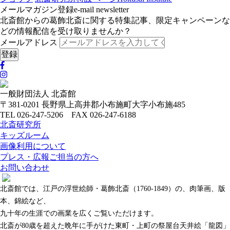
メールマガジン登録
e-mail newsletter
北斎館からの葛飾北斎に関する特集記事、限定キャンペーンな
どの情報配信を受け取りませんか？
メールアドレス
一般財団法人 北斎館
〒381-0201 長野県上高井郡小布施町大字小布施485
TEL 026-247-5206 FAX 026-247-6188
北斎研究所
キッズルーム
画像利用について
プレス・広報ご担当の方へ
お問い合わせ
北斎館では、江戸の浮世絵師・葛飾北斎（1760-1849）の、肉筆画、版
本、錦絵など、
九十年の生涯での画業を広くご覧いただけます。
北斎が80歳を超えた晩年に手がけた東町・上町の祭屋台天井絵「龍図」