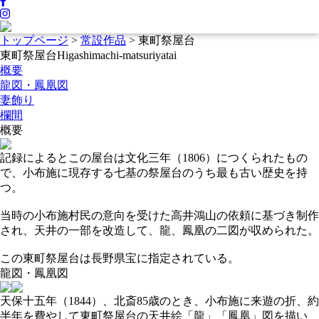
トップページ
>
常設作品
>
東町祭屋台
東町祭屋台
Higashimachi-matsuriyatai
概要
龍図・鳳凰図
妻飾り
欄間
概要
記録によるとこの屋台は文化三年（1806）につくられたもの
で、小布施に現存する七基の祭屋台のうち最も古い歴史を持
つ。
当時の小布施村民の意向を受けた高井鴻山の依頼に基づき制作
され、天井の一部を改造して、龍、鳳凰の二図が収められた。
この東町祭屋台は長野県宝に指定されている。
龍図・鳳凰図
天保十五年（1844）、北斎85歳のとき、小布施に来遊の折、約
半年を費やして東町祭屋台の天井絵「龍」「鳳凰」図を描い