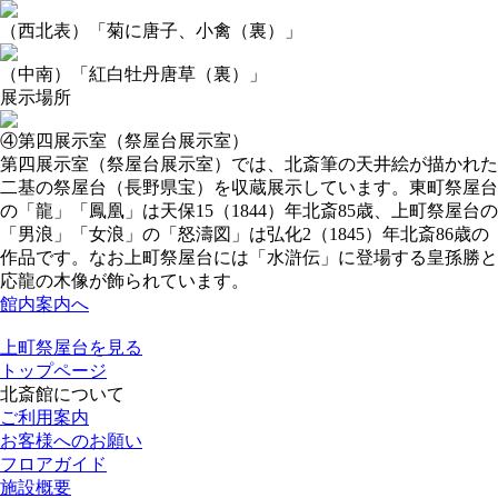
（西北表）「菊に唐子、小禽（裏）」
（中南）「紅白牡丹唐草（裏）」
展示場所
④第四展示室（祭屋台展示室）
第四展示室（祭屋台展示室）では、北斎筆の天井絵が描かれた
二基の祭屋台（長野県宝）を収蔵展示しています。東町祭屋台
の「龍」「鳳凰」は天保15（1844）年北斎85歳、上町祭屋台の
「男浪」「女浪」の「怒濤図」は弘化2（1845）年北斎86歳の
作品です。なお上町祭屋台には「水滸伝」に登場する皇孫勝と
応龍の木像が飾られています。
館内案内へ
上町祭屋台を見る
トップページ
北斎館について
ご利用案内
お客様へのお願い
フロアガイド
施設概要