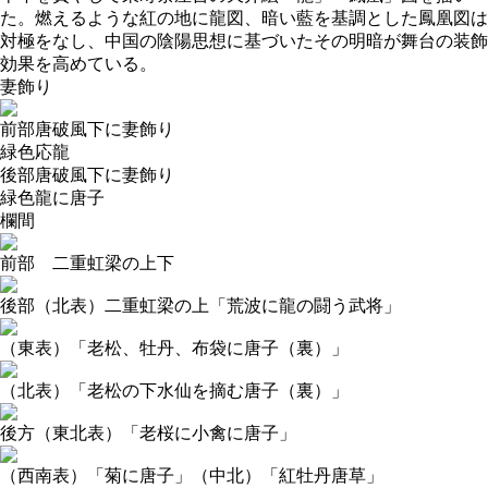
た。燃えるような紅の地に龍図、暗い藍を基調とした鳳凰図は
対極をなし、中国の陰陽思想に基づいたその明暗が舞台の装飾
効果を高めている。
妻飾り
前部唐破風下に妻飾り
緑色応龍
後部唐破風下に妻飾り
緑色龍に唐子
欄間
前部 二重虹梁の上下
後部（北表）二重虹梁の上「荒波に龍の闘う武将」
（東表）「老松、牡丹、布袋に唐子（裏）」
（北表）「老松の下水仙を摘む唐子（裏）」
後方（東北表）「老桜に小禽に唐子」
（西南表）「菊に唐子」（中北）「紅牡丹唐草」