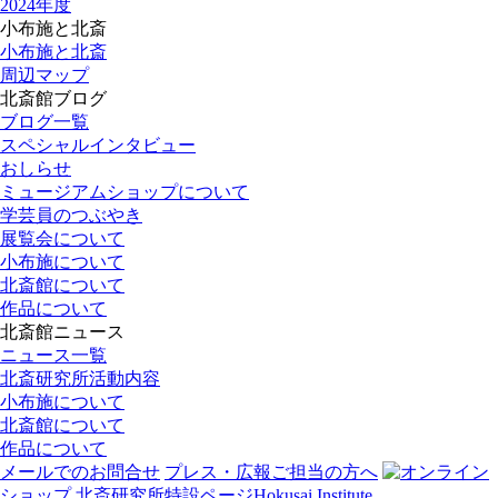
2024年度
小布施と北斎
小布施と北斎
周辺マップ
北斎館ブログ
ブログ一覧
スペシャルインタビュー
おしらせ
ミュージアムショップについて
学芸員のつぶやき
展覧会について
小布施について
北斎館について
作品について
北斎館ニュース
ニュース一覧
北斎研究所活動内容
小布施について
北斎館について
作品について
メールでのお問合せ
プレス・広報ご担当の方へ
オンライン
ショップ
北斎研究所
特設ページ
Hokusai Institute