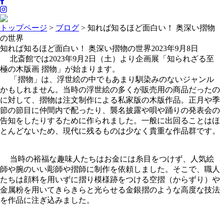
トップページ
>
ブログ
>
知れば知るほど面白い！ 奥深い摺物
の世界
知れば知るほど面白い！ 奥深い摺物の世界
2023年9月8日
北斎館では2023年9月2日（土）より企画展「知られざる至
極の木版画 摺物」が始まります。
「摺物」は、浮世絵の中でもあまり馴染みのないジャンル
かもしれません。当時の浮世絵の多くが販売用の商品だったの
に対して、摺物は注文制作による私家版の木版作品。正月や季
節の節目に仲間内で配ったり、襲名披露や唄や踊りの発表会の
告知をしたりするために作られました。一般に出回ることはほ
とんどないため、現代に残るものは少なく貴重な作品群です。
当時の裕福な趣味人たちはお金には糸目をつけず、人気絵
師や腕のいい彫師や摺師に制作を依頼しました。そこで、職人
たちは顔料を用いずに摺り模様跡をつける空摺（からずり）や
金属粉を用いてきらきらと光らせる金銀摺のような高度な技法
を作品に注ぎ込みました。