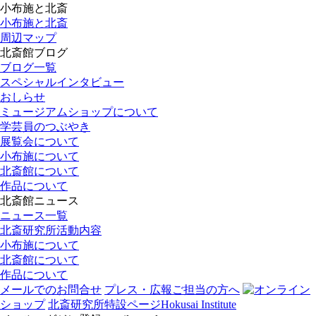
小布施と北斎
小布施と北斎
周辺マップ
北斎館ブログ
ブログ一覧
スペシャルインタビュー
おしらせ
ミュージアムショップについて
学芸員のつぶやき
展覧会について
小布施について
北斎館について
作品について
北斎館ニュース
ニュース一覧
北斎研究所活動内容
小布施について
北斎館について
作品について
メールでのお問合せ
プレス・広報ご担当の方へ
オンライン
ショップ
北斎研究所
特設ページ
Hokusai Institute