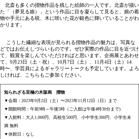
北斎も多くの摺物作品を残した絵師の一人です。北斎が描い
た「（夢見る娘）」という作品に目を凝らして見ると、娘の着
物や手元にある硯、木に咲いた花が銀色に輝いていることがわ
かります。
こうした繊細な表現が見られる摺物作品の魅力は、写真な
どではお伝えしづらいものです。ぜひ実際の作品に目を近づけ
て、観賞を楽しんでいただければと思います。企画展とあわせ
て、9月23日（土・祝）、10月7日（土）、11月4日（土）14
時〜、学芸員によるギャラリートークも予定しています。よろ
しければ、こちらもご参加ください。
知られざる至極の木版画 摺物
▼会期：2023年9月2日（土）〜2023年11月12日（日）まで
▼開館時間：午前9時～午後5時（ご入館は午後4時30分まで)
▼入館料：大人1,000円、高校生500円、小中学生300円、小学生未
満 無料
▼休館日：なし