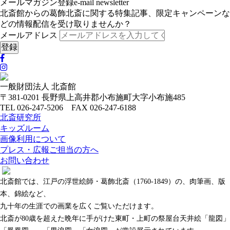
メールマガジン登録
e-mail newsletter
北斎館からの葛飾北斎に関する特集記事、限定キャンペーンな
どの情報配信を受け取りませんか？
メールアドレス
一般財団法人 北斎館
〒381-0201 長野県上高井郡小布施町大字小布施485
TEL 026-247-5206 FAX 026-247-6188
北斎研究所
キッズルーム
画像利用について
プレス・広報ご担当の方へ
お問い合わせ
北斎館では、江戸の浮世絵師・葛飾北斎（1760-1849）の、肉筆画、版
本、錦絵など、
九十年の生涯での画業を広くご覧いただけます。
北斎が80歳を超えた晩年に手がけた東町・上町の祭屋台天井絵「龍図」