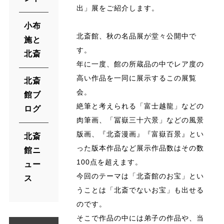
出」展をご紹介します。
小布
北斎館、秋の名品展が堂々公開中で
施と
す。
北斎
年に一度、館の所蔵品の中でレア度の
高い作品を一同に展示するこの展覧
北斎
会。
館ブ
絶筆と考えられる「富士越龍」などの
ログ
肉筆画、「冨嶽三十六景」などの風景
版画、『北斎漫画』『富嶽百景』とい
北斎
った版本作品など展示作品数はその数
館ニ
100点を超えます。
ュー
今回のテーマは「北斎館のお宝」とい
ス
うことは「北斎でないお宝」も出せる
のです。
そこで作品の中には弟子の作品や、当