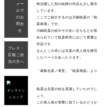
メー
時活躍した別の絵師の作品も少し展示
ルで
しています。
のお
ここでご紹介するのは川鍋暁斎の『暁
問合
斎画壇』です。
せ
川鍋暁斎の絵やその生い立ちなどが収
められていて暁斎研究において貴重な
作品です。
プレス・
なんとこの本には北斎の美人画を模写
広報ご担
したページがあったります。
当の方へ
「葛飾北斎ノ筆意」『暁斎画談』より
暁斎は北斎の絵を意識していたのでし
オンライン
ょう。
ショップ
この美人画が実際に似ているかどうか