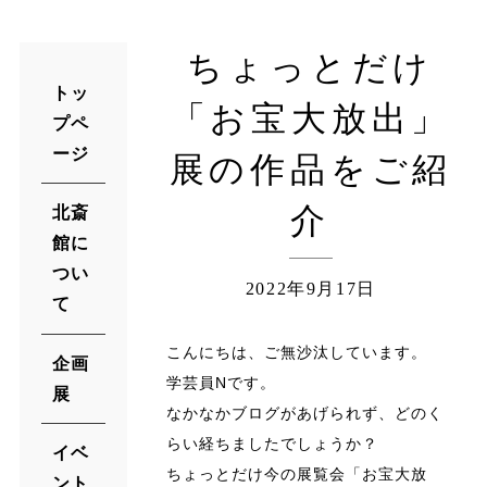
ちょっとだけ
トッ
「お宝大放出」
プペ
ージ
展の作品をご紹
介
北斎
館に
つい
2022年9月17日
て
こんにちは、ご無沙汰しています。
企画
学芸員Nです。
展
なかなかブログがあげられず、どのく
らい経ちましたでしょうか？
イベ
ちょっとだけ今の展覧会「お宝大放
ント