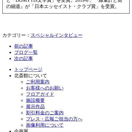
と「DOMYTIS文学賞」を受賞。2019年、『線量計と奥
の細道』が「日本エッセイスト・クラブ賞」を受賞。
カテゴリー：
スペシャルインタビュー
前の記事
ブログ一覧
次の記事
トップページ
北斎館について
ご利用案内
お客様へのお願い
フロアガイド
施設概要
展示作品
割引料金のご案内
プレス・広報ご担当の方へ
画像利用について
企画展