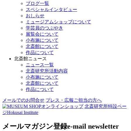
ブログ一覧
スペシャルインタビュー
おしらせ
ミュージアムショップについて
学芸員のつぶやき
展覧会について
小布施について
北斎館について
作品について
北斎館ニュース
ニュース一覧
北斎研究所活動内容
小布施について
北斎館について
作品について
メールでのお問合せ
プレス・広報ご担当の方へ
オンラインショップ
北斎研究所
特設ペー
ジ
Hokusai Institute
メールマガジン登録
e-mail newsletter