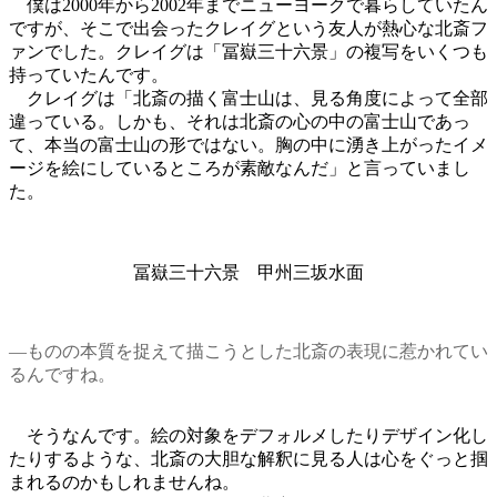
僕は2000年から2002年までニューヨークで暮らしていたん
ですが、そこで出会ったクレイグという友人が熱心な北斎フ
ァンでした。クレイグは「冨嶽三十六景」の複写をいくつも
持っていたんです。
クレイグは「北斎の描く富士山は、見る角度によって全部
違っている。しかも、それは北斎の心の中の富士山であっ
て、本当の富士山の形ではない。胸の中に湧き上がったイメ
ージを絵にしているところが素敵なんだ」と言っていまし
た。
冨嶽三十六景 甲州三坂水面
―ものの本質を捉えて描こうとした北斎の表現に惹かれてい
るんですね。
そうなんです。絵の対象をデフォルメしたりデザイン化し
たりするような、北斎の大胆な解釈に見る人は心をぐっと掴
まれるのかもしれませんね。