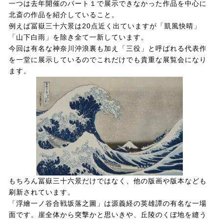
一つは去年開催のパート１で展示できなかった作品を中心に
北斎の作品を紹介していること。
例えば冨嶽三十六景は20点近く出ていますが「凱風快晴」
「山下白雨」を除き全て一新しています。
今回は有名な神奈川沖浪裏も加え「三役」と呼ばれる代表作
を一堂に展示しているのでこれだけでも貴重な展覧会になり
ます。
もちろん冨嶽三十六景だけではなく、他の版画や版本なども
刷新されています。
「浮繪一ノ谷合戦坂落之圖」は源義経の英雄譚の有名な一場
面です。崖全体から突撃かと思いきや、丘陵のくぼ地を縫う