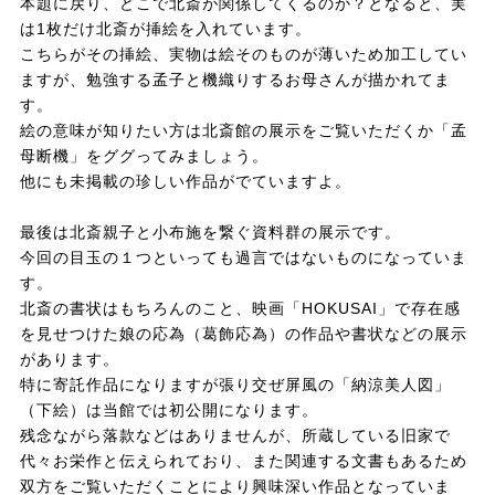
本題に戻り、どこで北斎が関係してくるのか？となると、実
は1枚だけ北斎が挿絵を入れています。
こちらがその挿絵、実物は絵そのものが薄いため加工してい
ますが、勉強する孟子と機織りするお母さんが描かれてま
す。
絵の意味が知りたい方は北斎館の展示をご覧いただくか「孟
母断機」をググってみましょう。
他にも未掲載の珍しい作品がでていますよ。
最後は北斎親子と小布施を繋ぐ資料群の展示です。
今回の目玉の１つといっても過言ではないものになっていま
す。
北斎の書状はもちろんのこと、映画「HOKUSAI」で存在感
を見せつけた娘の応為（葛飾応為）の作品や書状などの展示
があります。
特に寄託作品になりますが張り交ぜ屏風の「納涼美人図」
（下絵）は当館では初公開になります。
残念ながら落款などはありませんが、所蔵している旧家で
代々お栄作と伝えられており、また関連する文書もあるため
双方をご覧いただくことにより興味深い作品となっていま