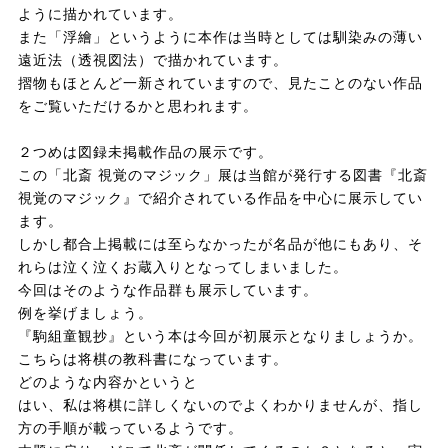
ように描かれています。
また「浮繪」というように本作は当時としては馴染みの薄い
遠近法（透視図法）で描かれています。
摺物もほとんど一新されていますので、見たことのない作品
をご覧いただけるかと思われます。
２つめは図録未掲載作品の展示です。
この「北斎 視覚のマジック」展は当館が発行する図書『北斎
視覚のマジック』で紹介されている作品を中心に展示してい
ます。
しかし都合上掲載には至らなかったが名品が他にもあり、そ
れらは泣く泣くお蔵入りとなってしまいました。
今回はそのような作品群も展示しています。
例を挙げましょう。
『駒組童観抄』という本は今回が初展示となりましょうか。
こちらは将棋の教科書になっています。
どのような内容かというと
はい、私は将棋に詳しくないのでよくわかりませんが、指し
方の手順が載っているようです。