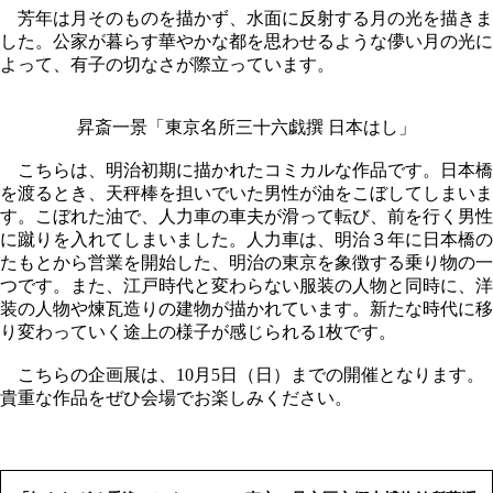
芳年は月そのものを描かず、水面に反射する月の光を描きま
した。公家が暮らす華やかな都を思わせるような儚い月の光に
よって、有子の切なさが際立っています。
昇斎一景「東京名所三十六戯撰 日本はし」
こちらは、明治初期に描かれたコミカルな作品です。日本橋
を渡るとき、天秤棒を担いでいた男性が油をこぼしてしまいま
す。こぼれた油で、人力車の車夫が滑って転び、前を行く男性
に蹴りを入れてしまいました。人力車は、明治３年に日本橋の
たもとから営業を開始した、明治の東京を象徴する乗り物の一
つです。また、江戸時代と変わらない服装の人物と同時に、洋
装の人物や煉瓦造りの建物が描かれています。新たな時代に移
り変わっていく途上の様子が感じられる1枚です。
こちらの企画展は、10月5日（日）までの開催となります。
貴重な作品をぜひ会場でお楽しみください。