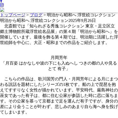
トップページ
>
ブログ
>
明治から昭和へ 浮世絵コレクション
明治から昭和へ 浮世絵コレクション
2025年9月26日
北斎館では「知られざる秀逸コレクション 東京・足立区立
郷土博物館所蔵浮世絵名品展」の第４期「明治から昭和へ」を
開催しています。最後を飾る第４期では、明治期に活躍した浮
世絵師を中心に、大正・昭和までの作品をご紹介します。
月岡芳年
「月百姿 はかなしや波の下にも入ぬへし つきの都の人や見る
とて 有子」
こちらの作品は、歌川国芳の門人・月岡芳年による月にまつ
わる説話を題材にしたシリーズの1枚です。船の上で琵琶を抱
えてすすりなく女性が描かれています。平安時代、厳島神社の
巫女であった有子は、都に住む公家が参詣した時に恋に落ちま
す。その公家を慕って京都まで足を運んだ有子ですが、身分の
差により会うことが叶わず、悲しみのあまり自ら海へ身を投げ
てしまいます。