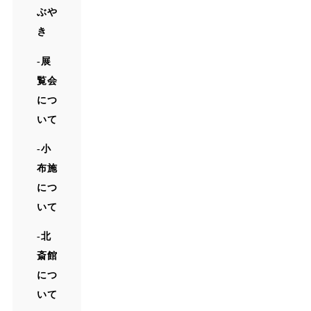
ぶや
き
展
覧会
につ
いて
小
布施
につ
いて
北
斎館
につ
いて