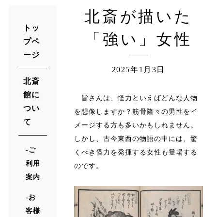
北斎が描いた
トッ
「強い」女性
プペ
ージ
2025年1月3日
北斎
館に
皆さんは、怪力といえばどんな人物
つい
を想像しますか？筋骨隆々の男性をイ
て
メージする方も多いかもしれません。
しかし、古今東西の物語の中には、驚
ご
くべき怪力を発揮する女性も登場する
利用
のです。
案内
お
客様