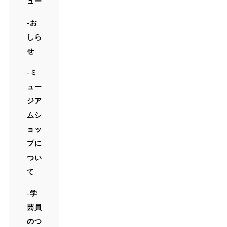
ュー
お
しら
せ
ミ
ュー
ジア
ムシ
ョッ
プに
つい
て
学
芸員
のつ