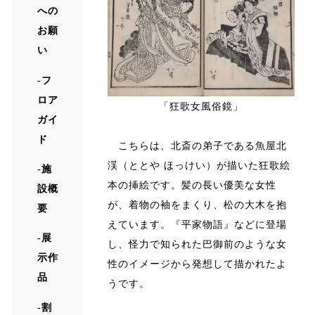
への
お願
い
フ
ロア
「狂歌女風俗鏡」
ガイ
ド
こちらは、北斎の弟子である魚屋北
渓（ととや ほっけい）が描いた狂歌絵
施
本の挿絵です。髪の長い優美な女性
設概
が、着物の袖をまくり、松の大木を抱
要
えています。『平家物語』などに登場
展
し、怪力で知られた巴御前のような女
示作
性のイメージから発想して描かれたよ
品
うです。
割