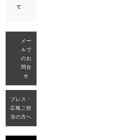
て
メー
ルで
のお
問合
せ
プレス・
広報ご担
当の方へ