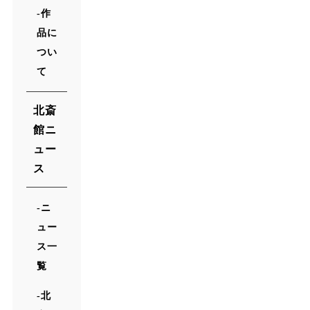
作
品に
つい
て
北斎
館ニ
ュー
ス
ニ
ュー
ス一
覧
北