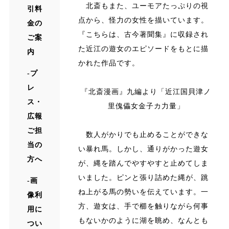
北斎もまた、ユーモアたっぷりの視
引料
点から、怪力の女性を描いています。
金の
『こちらは、古今著聞集』に収録され
ご案
た近江の遊女のエピソードをもとに描
内
かれた作品です。
プ
レ
『北斎漫画』九編より「近江国貝津ノ
ス・
里傀儡女金子カ力量」
広報
ご担
数人がかりでも止めることができな
当の
い暴れ馬。しかし、通りがかった遊女
方へ
が、縄を踏んでやすやすと止めてしま
いました。ピンと張り詰めた縄が、跳
画
ね上がる馬の勢いを伝えています。一
像利
方、遊女は、手で櫛を触りながら何事
用に
もないかのように湖を眺め、なんとも
つい