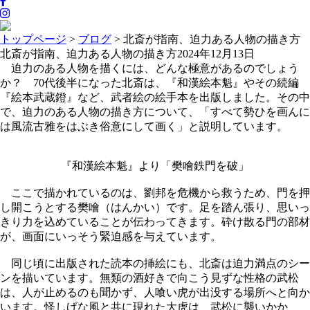
トップページ
>
ブログ
>
北斎が指南、迫力ある人物の描き方
北斎が指南、迫力ある人物の描き方
2024年12月13日
迫力のある人物を描くには、どんな極意があるのでしょう
か？ 70代後半になった北斎は、『和漢絵本魁』やその続編
『絵本武蔵鐙』など、武者絵の絵手本を出版しました。その中
で、迫力のある人物の描き方について、「すべて勢ひを画んに
は風流古雅をはぶき俗意にして画く」と説明しています。
『和漢絵本魁』より「樊噲鉄門を破」
ここで描かれているのは、劉邦を危機から救うため、門を押
し開こうとする樊噲（はんかい）です。足を踏ん張り、思いっ
きり力を込めていることが伝わってきます。砕け散る門の部材
が、画面にいっそう緊迫感を与えています。
同じ頃に出版された読本の挿絵にも、北斎は迫力満点のシー
ンを描いています。無類の酒好きで向こう見ずな性格の武松
は、人が止めるのも聞かず、人喰い虎が出没する場所へと向か
います。怪しげな風と共に現れた大虎は、武松に襲いかか