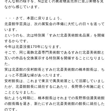
そんな秋の様子を、Nは近くの農産物直売所に並ぶ果物を見
ながら感じています。
・・・さて、本題に戻りましょう。
北斎館学芸員は、次の展覧会の準備に大忙しの日々を送って
います。
というのも、次は特別展「すみだ北斎美術館名品展」を開催
するからです。
今年は北斎没後170年になります。
そこで、同じ葛飾北斎専門美術館であるすみだ北斎美術館と
互いの作品を交換展示する特別展を開催することになりまし
た。
実は北斎館の安村館長とすみだ北斎美術館の橋本館長は、ち
ょっと不思議な縁があったります。
安村館長は、これまで東京で萬美術屋として活躍していまし
たが、北斎館館長に就任するにあたり、長野県小布施に赴く
こととなりました。
似たような時期に、橋本館長はそれまでの長野県信濃美術館
の館長職を退き、新たにすみだ北斎美術館の館長に就任した
のです。