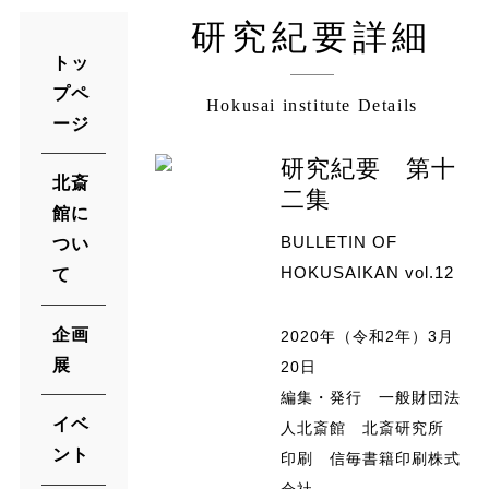
研究紀要詳細
トッ
プペ
Hokusai institute Details
ージ
研究紀要 第十
北斎
二集
館に
BULLETIN OF
つい
HOKUSAIKAN vol.12
て
企画
2020年（令和2年）3月
展
20日
編集・発行 一般財団法
イベ
人北斎館 北斎研究所
ント
印刷 信毎書籍印刷株式
会社