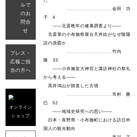
ルで
…………………………金田 功
のお
子 4
問合
――北斎晩年の健康調査より――
せ
北斎筆の小布施祭屋台天井絵がなぜ陰陽
説の浪図か
…………………………竹内
プレス・
隆 33
広報ご担
――小布施皇大神宮と諏訪神社の祭礼
当の方へ
から考える――
髙井鴻山が踏査した古墳
…………………………市村 勝
巳 52
オンライン
――地域史研究への思い――
ショップ
日本・長野県・小布施町における訪日外
国人の観光動向
…………………………市川 正