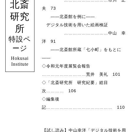
北斎
夫 73
研究
――北斎館を例に――
デジタル技術を用いた絵画検証
所
…………………………中山 幸
特設ペ
洋 91
ージ
――北斎館所蔵「七小町」をもとに
――
Hokusai
Institute
◇令和元年度展覧会報告
…………………………荒井 美礼 101
◇「北斎研究所 研究紀要」総目
次………… 106
◇編集後
記……………………………………… 110
【試し読み】中山幸洋「デジタル技術を用