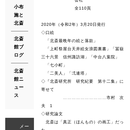
小布
全110頁
施と
北斎
2020年（令和2年）3月20日発行
◇口絵
北斎
「北斎最晩年の絵と落款」
館ブ
「上町祭屋台天井絵女浪図裏書」「冨嶽
ログ
三十六景 信州諏訪湖」「中台八葉院」
「七小町」
北斎
「二美人」「弌連塔」
館ニ
◇『北斎研究所 研究紀要 第十二集』に
ュー
寄せて
ス
…………………………市村 次
夫 1
◇研究論文
北斎は「真正（ほんもの）の画工」だっ
メー
た