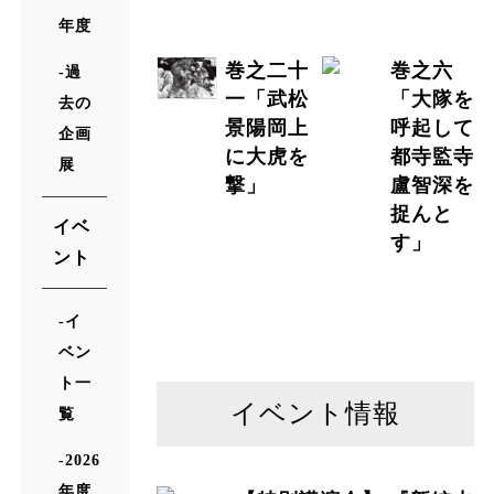
年度
巻之二十
巻之六
過
一「武松
「大隊を
去の
景陽岡上
呼起して
企画
に大虎を
都寺監寺
展
撃」
盧智深を
捉んと
イベ
す」
ント
イ
ベン
ト一
イベント情報
覧
2026
年度