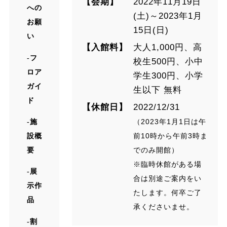
【会期】
2022年11月19日
への
(土)～2023年1月
お願
15日(日)
い
【入館料】
大人1,000円、高
フ
校生500円、小中
ロア
学生300円、小学
ガイ
生以下 無料
ド
【休館日】
2022/12/31
施
（2023年1月1日は午
設概
前10時から午前3時ま
要
でのみ開館）
※臨時休館がある場
展
合は別途ご案内をい
示作
たします。何卒ご了
品
承くださいませ。
割