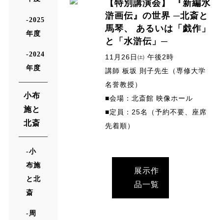
【特別講演会】 『新編水
滸画伝』の世界 ─北斎と
2025
馬琴、 あるいは「戯作」
年度
と「水滸伝」─
2024
11月26日㈯ 午後2時
年度
講師 板坂 則子先生（専修大学
名誉教授）
小布
■会場：北斎館 映像ホール
施と
■定員：25名（予約不要、座席
北斎
先着順）
小
布施
展示作
と北
品一覧
斎
周