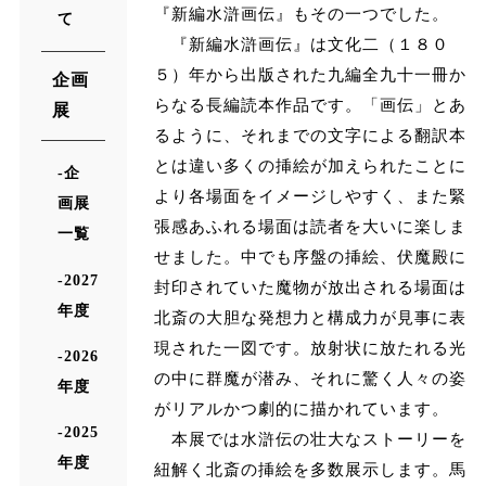
『新編水滸画伝』もその一つでした。
て
『新編水滸画伝』は文化二（１８０
５）年から出版された九編全九十一冊か
企画
らなる長編読本作品です。「画伝」とあ
展
るように、それまでの文字による翻訳本
とは違い多くの挿絵が加えられたことに
企
より各場面をイメージしやすく、また緊
画展
張感あふれる場面は読者を大いに楽しま
一覧
せました。中でも序盤の挿絵、伏魔殿に
2027
封印されていた魔物が放出される場面は
年度
北斎の大胆な発想力と構成力が見事に表
現された一図です。放射状に放たれる光
2026
の中に群魔が潜み、それに驚く人々の姿
年度
がリアルかつ劇的に描かれています。
2025
本展では水滸伝の壮大なストーリーを
年度
紐解く北斎の挿絵を多数展示します。馬