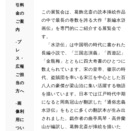
引料
この展覧会は、葛飾北斎の読本挿絵作品
金の
の中で最長の巻数を誇る大作『新編水滸
ご案
画伝』を専門的にご紹介する展覧会で
内
す。
プ
「水滸伝」は中国明の時代に書かれた
レ
長編小説で、「三国志演義」「西遊記」
ス・
「金瓶梅」とともに四大奇書のひとつに
広報
数えられています。宋の皇帝、徽宗の時
ご担
代、盗賊団を率いる宋江を中心とした百
当の
八人の豪傑が梁山泊に集い活躍する物語
方へ
を描いています。日本では江戸時代中期
になると岡島冠山が翻訳した『通俗忠義
画
水滸伝』をもとに多くの翻訳本が生み出
像利
されました。戯作者の曲亭馬琴・高井蘭
用に
山が編訳し、葛飾北斎が挿絵を描いた
つい