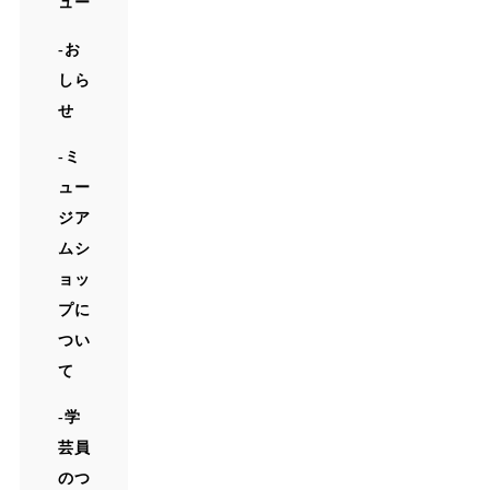
ュー
お
しら
せ
ミ
ュー
ジア
ムシ
ョッ
プに
つい
て
学
芸員
のつ