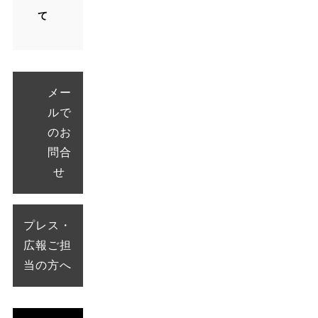
て
メー
ルで
のお
問合
せ
プレス・
広報ご担
当の方へ