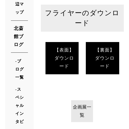
辺マ
フライヤーのダウンロ
ップ
ード
北斎
館ブ
ログ
【表面】
【裏面】
ダウンロ
ダウンロ
ブ
ード
ード
ログ
一覧
ス
ペシ
ャル
企画展一
イン
覧
タビ