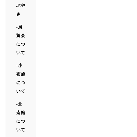
ぶや
き
展
覧会
につ
いて
小
布施
につ
いて
北
斎館
につ
いて