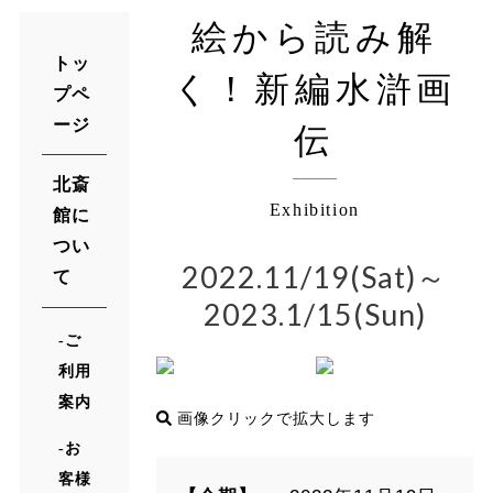
絵から読み解
トッ
く！新編水滸画
プペ
ージ
伝
北斎
Exhibition
館に
つい
2022.11/19(Sat)～
て
2023.1/15(Sun)
ご
利用
案内
画像クリックで拡大します
お
客様