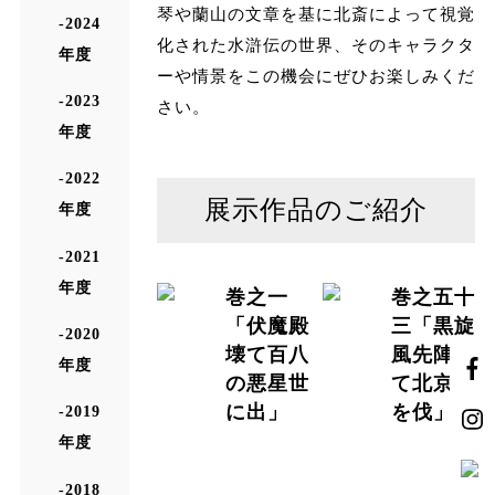
琴や蘭山の文章を基に北斎によって視覚
2024
化された水滸伝の世界、そのキャラクタ
年度
ーや情景をこの機会にぜひお楽しみくだ
2023
さい。
年度
2022
展示作品のご紹介
年度
2021
年度
巻之一
巻之五十
「伏魔殿
三「黒旋
2020
壊て百八
風先陣し
年度
の悪星世
て北京城
に出」
を伐」
2019
年度
2018