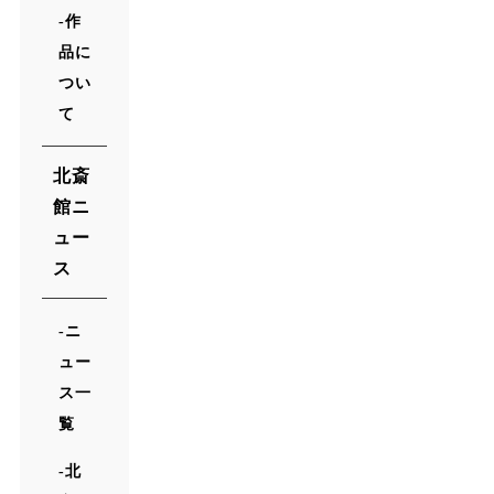
作
品に
つい
て
北斎
館ニ
ュー
ス
ニ
ュー
ス一
覧
北