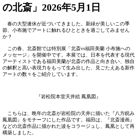
の北斎」
2026年5月1日
春の大型連休が近づいてきました。新緑が美しいこの季
節、小布施でアートに触れるひとときを過ごしてみません
か？
この春、北斎館では特別展「北斎vs福田美蘭 小布施への
メッセージ」を開催中です。本展では、日本を代表する現代
アーティストである福田美蘭が北斎の作品と向き合い、独自
の解釈と高い表現力をもって生み出した、見ごたえある新作
アートの数々をご紹介しています。
『岩松院本堂天井絵 鳳凰図』
こちらは、晩年の北斎が岩松院の天井に描いた『八方睨み
鳳凰図』をモチーフにした作品です。福田は、『北斎漫画』
などの北斎作品に描かれた波をコラージュし、鳳凰として再
構築しました。