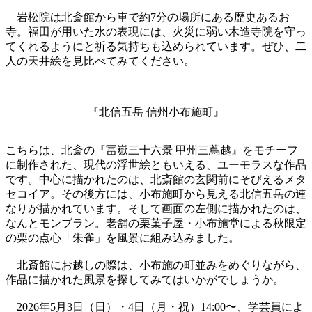
岩松院は北斎館から車で約7分の場所にある歴史あるお
寺。福田が用いた水の表現には、火災に弱い木造寺院を守っ
てくれるようにと祈る気持ちも込められています。ぜひ、二
人の天井絵を見比べてみてください。
『北信五岳 信州小布施町』
こちらは、北斎の『冨嶽三十六景 甲州三蔦越』をモチーフ
に制作された、現代の浮世絵ともいえる、ユーモラスな作品
です。中心に描かれたのは、北斎館の玄関前にそびえるメタ
セコイア。その後方には、小布施町から見える北信五岳の連
なりが描かれています。そして画面の左側に描かれたのは、
なんとモンブラン。老舗の栗菓子屋・小布施堂による秋限定
の栗の点心「朱雀」を風景に組み込みました。
北斎館にお越しの際は、小布施の町並みをめぐりながら、
作品に描かれた風景を探してみてはいかがでしょうか。
2026年5月3日（日）・4日（月・祝）14:00〜、学芸員によ