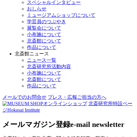
スペシャルインタビュー
おしらせ
ミュージアムショップについて
学芸員のつぶやき
展覧会について
小布施について
北斎館について
作品について
北斎館ニュース
ニュース一覧
北斎研究所活動内容
小布施について
北斎館について
作品について
メールでのお問合せ
プレス・広報ご担当の方へ
オンラインショップ
北斎研究所
特設ペー
ジ
Hokusai Institute
メールマガジン登録
e-mail newsletter