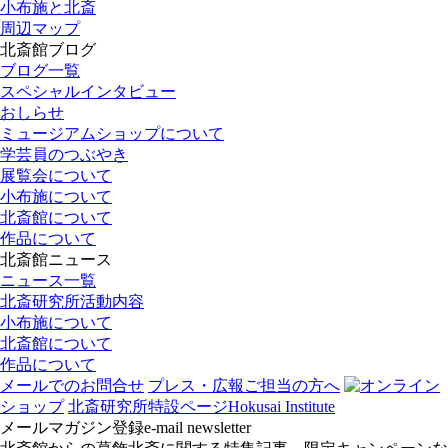
小布施と北斎
周辺マップ
北斎館ブログ
ブログ一覧
スペシャルインタビュー
おしらせ
ミュージアムショップについて
学芸員のつぶやき
展覧会について
小布施について
北斎館について
作品について
北斎館ニュース
ニュース一覧
北斎研究所活動内容
小布施について
北斎館について
作品について
メールでのお問合せ
プレス・広報ご担当の方へ
オンライン
ショップ
北斎研究所
特設ページ
Hokusai Institute
メールマガジン登録
e-mail newsletter