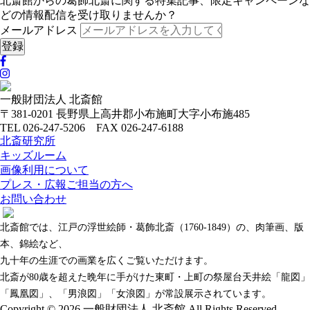
北斎館からの葛飾北斎に関する特集記事、限定キャンペーンな
どの情報配信を受け取りませんか？
メールアドレス
一般財団法人 北斎館
〒381-0201 長野県上高井郡小布施町大字小布施485
TEL 026-247-5206 FAX 026-247-6188
北斎研究所
キッズルーム
画像利用について
プレス・広報ご担当の方へ
お問い合わせ
北斎館では、江戸の浮世絵師・葛飾北斎（1760-1849）の、肉筆画、版
本、錦絵など、
九十年の生涯での画業を広くご覧いただけます。
北斎が80歳を超えた晩年に手がけた東町・上町の祭屋台天井絵「龍図」
「鳳凰図」、「男浪図」「女浪図」が常設展示されています。
Copyright © 2026 一般財団法人 北斎館 All Rights Reserved.