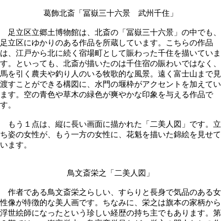
葛飾北斎「冨嶽三十六景 武州千住」
足立区立郷土博物館は、北斎の「冨嶽三十六景」の中でも、
足立区にゆかりのある作品を所蔵しています。こちらの作品
は、江戸から北に続く宿場町として賑わった千住を描いていま
す。といっても、北斎が描いたのは千住宿の賑わいではなく、
馬を引く農夫や釣り人のいる牧歌的な風景。遠く富士山まで見
渡すことができる構図に、水門の堰枠がアクセントを加えてい
ます。空の青色や草木の緑色が爽やかな印象を与える作品で
す。
もう１点は、縦に長い画面に描かれた「二美人図」です。立
ち姿の女性が、もう一方の女性に、花魁を描いた錦絵を見せて
います。
鳥文斎栄之「二美人図」
作者である鳥文斎栄之らしい、すらりと長身で気品のある女
性像が特徴的な美人画です。ちなみに、栄之は旗本の家柄から
浮世絵師になったという珍しい経歴の持ち主でもあります。第