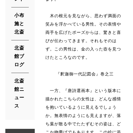
小布
木の根元を見ながら、思わず満面の
施と
笑みを浮かべている男性。その表情や
北斎
両手を広げたポーズからは、驚きと喜
びが伝わってきます。それもそのは
北斎
ず。この男性は、金の入った壺を見つ
館ブ
けたところなのです。
ログ
『釈迦御一代記図会』巻之三
北斎
館ニ
一方、『唐詩選画本』という版本に
ュー
描かれたこちらの女性は、どんな感情
ス
を抱いているように見えるでしょう
か。無表情のようにも見えますが、落
ち葉が散る中でたたずむその姿は、ど
こか物憂げでもあります。この絵に添