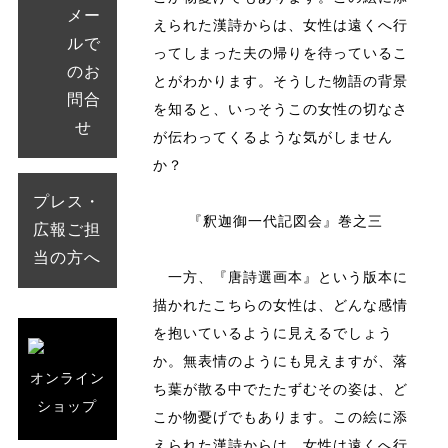
メー
えられた漢詩からは、女性は遠くへ行
ルで
ってしまった夫の帰りを待っているこ
のお
とがわかります。そうした物語の背景
問合
を知ると、いっそうこの女性の切なさ
せ
が伝わってくるような気がしません
か？
プレス・
『釈迦御一代記図会』巻之三
広報ご担
当の方へ
一方、『唐詩選画本』という版本に
描かれたこちらの女性は、どんな感情
を抱いているように見えるでしょう
か。無表情のようにも見えますが、落
オンライン
ち葉が散る中でたたずむその姿は、ど
ショップ
こか物憂げでもあります。この絵に添
えられた漢詩からは、女性は遠くへ行