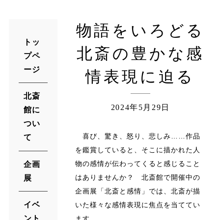
物語をいろどる
トッ
北斎の豊かな感
プペ
ージ
情表現に迫る
北斎
2024年5月29日
館に
つい
喜び、驚き、怒り、悲しみ……作品
て
を鑑賞していると、そこに描かれた人
物の感情が伝わってくると感じること
企画
はありませんか？ 北斎館で開催中の
展
企画展「北斎と感情」では、北斎が描
イベ
いた様々な感情表現に焦点を当ててい
ント
ます。