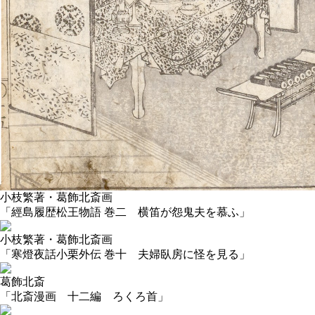
小枝繁著・葛飾北斎画
「經島履歴松王物語 巻二 横笛が怨鬼夫を慕ふ」
小枝繁著・葛飾北斎画
「寒燈夜話小栗外伝 巻十 夫婦臥房に怪を見る」
葛飾北斎
「北斎漫画 十二編 ろくろ首」