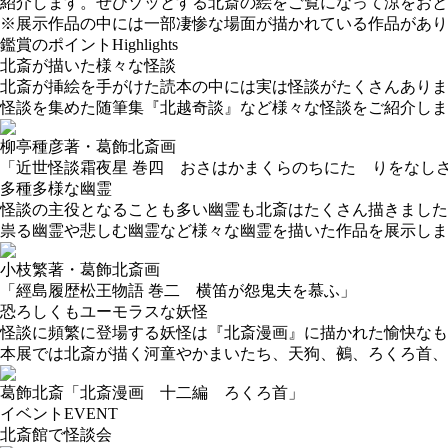
紹介します。ぜひゾッとする北斎の絵をご覧になって涼をおと
※展示作品の中には一部凄惨な場面が描かれている作品があり
鑑賞のポイント
Highlights
北斎が描いた様々な怪談
北斎が挿絵を⼿がけた読本の中には実は怪談がたくさんありま
怪談を集めた随筆集『北越奇談』など様々な怪談をご紹介しま
柳亭種彦著・葛飾北斎画
「近世怪談霜夜星 巻四 おさはかまくらのちにたゝりをなし
多種多様な幽霊
怪談の主役となることも多い幽霊も北斎はたくさん描きました
祟る幽霊や悲しむ幽霊など様々な幽霊を描いた作品を展⽰しま
小枝繁著・葛飾北斎画
「經島履歴松王物語 巻二 横笛が怨鬼夫を慕ふ」
恐ろしくもユーモラスな妖怪
怪談に頻繁に登場する妖怪は『北斎漫画』に描かれた愉快な
本展では北斎が描く河童やかまいたち、天狗、鵺、ろくろ⾸、
葛飾北斎「北斎漫画 十二編 ろくろ首」
イベント
EVENT
北斎館で怪談会