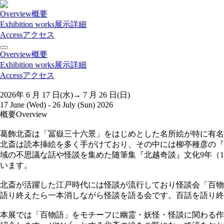
Overview
概要
Exhibition works
展示詳細
Access
アクセス
Overview
概要
Exhibition works
展示詳細
Access
アクセス
2026年
6
月
17
日(水)→
7
月
26
日(日)
17 June (Wed) - 26 July (Sun) 2026
概要
Overview
葛飾北斎は「冨嶽三十六景」をはじめとした名所絵が特に有名
北斎は読本挿絵を多く手がけており、その中には柳亭種彦の『近
域の不思議な話や怪談を集めた随筆集『北越奇談』文化9年（
います。
北斎が活躍した江戸時代には怪談が流行しており怪談会「百物
語り終えたら一本消しながら怪談を語る会です。百話を語り
本展では「百物語」をモチーフに幽霊・妖怪・怪談に関わる作