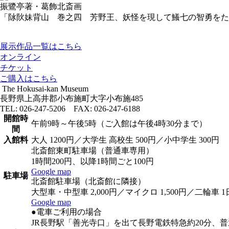
振鷺亭著・葛飾北斎画
「阥阦妹背山 巻之四 芳野王、妖怪を現して鱶七の智勇をた
展示作品一覧はこちら
オンライン
チケット
ご購入はこちら
The Hokusai-kan Museum
長野県上高井郡小布施町大字小布施485
TEL: 026-247-5206 FAX: 026-247-6188
開館時
午前9時～午後5時（ご入館は午後4時30分まで）
間
入館料
大人 1200円／大学生 高校生 500円／小中学生 300円
北斎館東町駐車場（普通車専用）
1時間200円、以降1時間ごと100円
Google map
駐車場
北斎館駐車場（北斎館に隣接）
大型車・中型車 2,000円／マイクロ 1,500円／二輪車 1日
Google map
●電車ご利用の場合
JR長野駅「善光寺口」を出て長野電鉄特急約20分、普