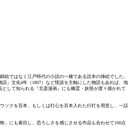
錦絵ではなく江戸時代の小説の一種である読本の挿絵でした。
語』文化4年（1807）など怪談を主軸にした物語もあれば、地
作品として知られる『北斎漫画』にも幽霊・妖怪が度々描かれて
ウソクを百本、もしくは灯心を百本入れた行灯を用意し、一話
」にも着目し、恐ろしさを感じさせる作品も合わせて100点