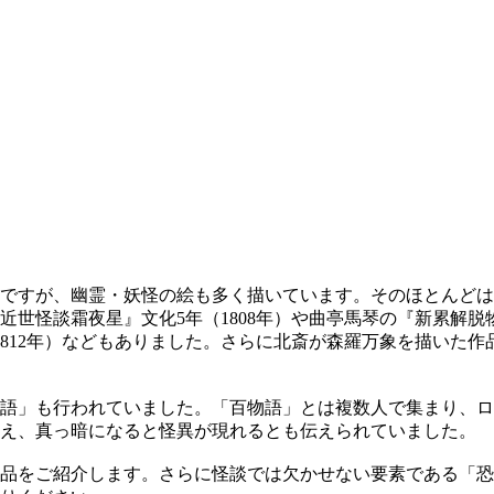
ですが、幽霊・妖怪の絵も多く描いています。そのほとんどは
世怪談霜夜星』文化5年（1808年）や曲亭馬琴の『新累解脱物
1812年）などもありました。さらに北斎が森羅万象を描いた
語」も行われていました。「百物語」とは複数人で集まり、ロ
終え、真っ暗になると怪異が現れるとも伝えられていました。
品をご紹介します。さらに怪談では欠かせない要素である「恐怖