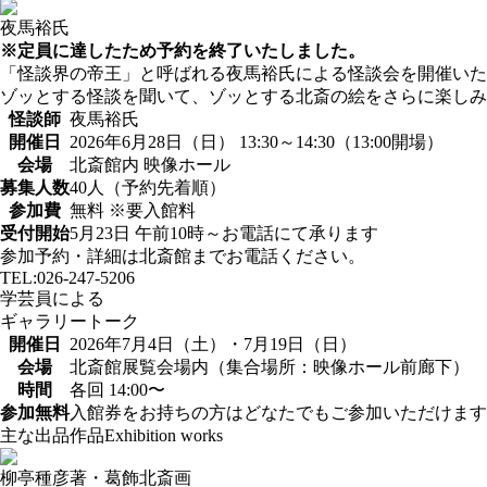
夜⾺裕⽒
※定員に達したため予約を終了いたしました。
「怪談界の帝王」と呼ばれる夜馬裕氏による怪談会を開催いた
ゾッとする怪談を聞いて、ゾッとする北斎の絵をさらに楽しみ
怪談師
夜馬裕氏
開催日
2026年6⽉28⽇（⽇） 13:30～14:30（13:00開場）
会場
北斎館内 映像ホール
募集⼈数
40⼈（予約先着順）
参加費
無料 ※要⼊館料
受付開始
5⽉23⽇ 午前10時～お電話にて承ります
参加予約・詳細は北斎館までお電話ください。
TEL:026-247-5206
学芸員による
ギャラリートーク
開催日
2026年7月4日（土）・7月19日（日）
会場
北斎館展覧会場内（集合場所：映像ホール前廊下）
時間
各回 14:00〜
参加無料
⼊館券をお持ちの⽅はどなたでもご参加いただけます
主な出品作品
Exhibition works
柳亭種彦著・葛飾北斎画