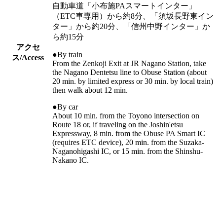
自動車道「小布施PAスマートインター」
（ETC車専用）から約8分、「須坂長野東イン
ター」から約20分、「信州中野インター」か
ら約15分
アクセ
●By train
ス
/Access
From the Zenkoji Exit at JR Nagano Station, take
the Nagano Dentetsu line to Obuse Station (about
20 min. by limited express or 30 min. by local train)
then walk about 12 min.
●By car
About 10 min. from the Toyono intersection on
Route 18 or, if traveling on the Joshin'etsu
Expressway, 8 min. from the Obuse PA Smart IC
(requires ETC device), 20 min. from the Suzaka-
Naganohigashi IC, or 15 min. from the Shinshu-
Nakano IC.