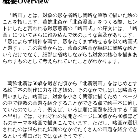
概要
Overview
「略画」とは、対象の形を省略し簡略な筆致で描いた絵の
ことを指します。葛飾北斎が『北斎漫画』をつくる際、ヒン
トにしたと言われる鍬形蕙斎の『略画式』の序文には、「略
画」についてさらに踏み込んで次のような言及があります。
「形によらず精神を写す、形をたくまず略せるを以て略画式
と題す」。この言葉からは、蕙斎の略画が単純に簡略な絵と
いうだけでなく、細部は省略しながらも対象の核心を描きあ
らわすものとして考えられていたことがわかります。
葛飾北斎は50歳を過ぎた頃から『北斎漫画』をはじめとす
る絵手本の制作に力を注ぎ始め、そのなかでしばしば略画を
用いました。略画は、対象を小さく簡潔に描くため１ページ
の中で複数の画題を紹介することができる点で絵手本に適し
ていたのでしょう。例えば、いろは順に画題を紹介する『画
本早引』では、それぞれの見開きページに30点から40点ほど
ものテーマを略画で描きこんでいます。ただし、略画が選択
されたのは限られた紙面のなかでたくさんの画題を紹介でき
るという理由だけではなさそうです。