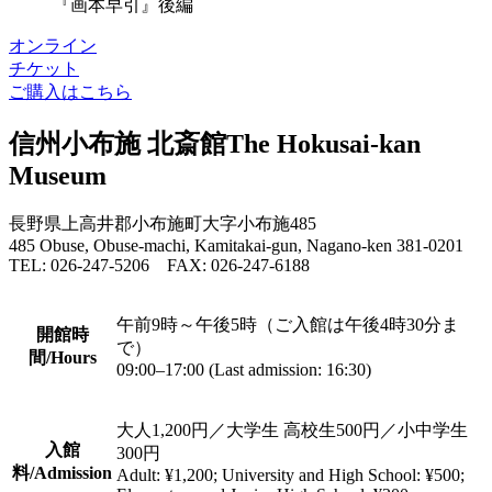
『画本早引』後編
オンライン
チケット
ご購入はこちら
信州小布施 北斎館
The Hokusai-kan
Museum
長野県上高井郡小布施町大字小布施485
485 Obuse, Obuse-machi, Kamitakai-gun, Nagano-ken 381-0201
TEL: 026-247-5206 FAX: 026-247-6188
午前9時～午後5時（ご入館は午後4時30分ま
開館時
で）
間
/Hours
09:00–17:00 (Last admission: 16:30)
大人1,200円／大学生 高校生500円／小中学生
入館
300円
料
/Admission
Adult: ¥1,200; University and High School: ¥500;