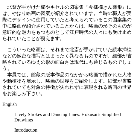
北斎が手がけた櫛やキセルの図案集『今様櫛きん雛形』に
は、やはり略画の図案が紹介されています。当時の職人が実
際にデザインに使用していたと考えられているこの図案集の
中に略画が紹介されていることからは、略画の形そのものが
意匠的な魅力をもつものとして江戸時代の人々にも受け止め
られていたことが窺えます。
こういった略画は、それまで北斎が手がけていた読本挿絵
などの緻密な描写とはまったく異なるものですが、細部が省
略されているゆえの形の面白さは現代にも通じるものでしょ
う。
本展では、館蔵の版本作品のなかから略画で描かれた人物
や動植物を展示し、略画の世界をご紹介します。細部が省略
されていても対象の特徴が失われずに表現される略画の世界
をお楽しみ下さい。
English
Lively Strokes and Dancing Lines: Hokusai’s Simplified
Drawings
Introduction