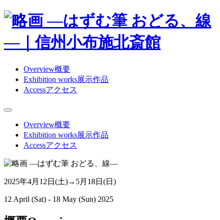
Overview
概要
Exhibition works
展示作品
Access
アクセス
Overview
概要
Exhibition works
展示作品
Access
アクセス
2025年
4
月
12
日(土)→
5
月
18
日(日)
12 April (Sat) - 18 May (Sun) 2025