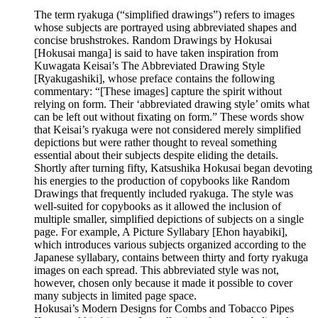
The term ryakuga (“simplified drawings”) refers to images
whose subjects are portrayed using abbreviated shapes and
concise brushstrokes. Random Drawings by Hokusai
[Hokusai manga] is said to have taken inspiration from
Kuwagata Keisai’s The Abbreviated Drawing Style
[Ryakugashiki], whose preface contains the following
commentary: “[These images] capture the spirit without
relying on form. Their ‘abbreviated drawing style’ omits what
can be left out without fixating on form.” These words show
that Keisai’s ryakuga were not considered merely simplified
depictions but were rather thought to reveal something
essential about their subjects despite eliding the details.
Shortly after turning fifty, Katsushika Hokusai began devoting
his energies to the production of copybooks like Random
Drawings that frequently included ryakuga. The style was
well-suited for copybooks as it allowed the inclusion of
multiple smaller, simplified depictions of subjects on a single
page. For example, A Picture Syllabary [Ehon hayabiki],
which introduces various subjects organized according to the
Japanese syllabary, contains between thirty and forty ryakuga
images on each spread. This abbreviated style was not,
however, chosen only because it made it possible to cover
many subjects in limited page space.
Hokusai’s Modern Designs for Combs and Tobacco Pipes