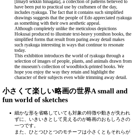
[Imayō sekkin hinagata], a collection of patterns believed to
have been put to practical use by craftsmen of the day,
includes ryakuga. The fact that it contains such simplified
drawings suggests that the people of Edo appreciated ryakuga
as something with their own aesthetic appeal.
Although completely unlike the meticulous depictions
Hokusai produced to illustrate text-heavy yomihon books, the
simplified forms that result from paring away detail makes
such ryakuga interesting in ways that continue to resonate
today.
This exhibition introduces the world of ryakuga through a
selection of images of people, plants, and animals drawn from
the museum’s collection of woodblock-printed books. We
hope you enjoy the way they retain and highlight the
character of their subjects even while trimming away detail.
小さくて楽しい略画の世界
A small and
fun world of sketches
細かな形を省略していても対象の特徴や動きが失われ
ずに、いきいきとして見えるのが略画のおもしろさの
一つです。
また、ひとつひとつのモチーフは小さくともそれらが