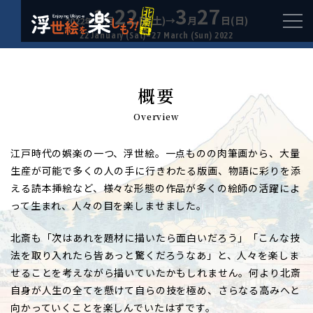
1
22
3
27
月
日(土)→
月
日(日)
2022年
22 January (Sat)–27 March (Sun) 2022
概要
Overview
江戸時代の娯楽の一つ、浮世絵。一点ものの肉筆画から、大量
生産が可能で多くの人の手に行きわたる版画、物語に彩りを添
える読本挿絵など、様々な形態の作品が多くの絵師の活躍によ
って生まれ、人々の目を楽しませました。
北斎も「次はあれを題材に描いたら面白いだろう」「こんな技
法を取り入れたら皆あっと驚くだろうなあ」と、人々を楽しま
せることを考えながら描いていたかもしれません。何より北斎
自身が人生の全てを懸けて自らの技を極め、さらなる高みへと
向かっていくことを楽しんでいたはずです。