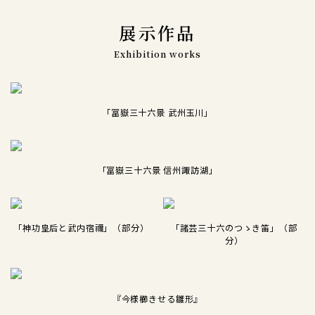
展示作品
Exhibition works
「冨嶽三十六景 武州玉川」
「冨嶽三十六景 信州諏訪湖」
「神功皇后と武内宿禰」（部分）
「諸芸三十六のつゝき笛」（部
分）
『今様櫛きせる雛形』